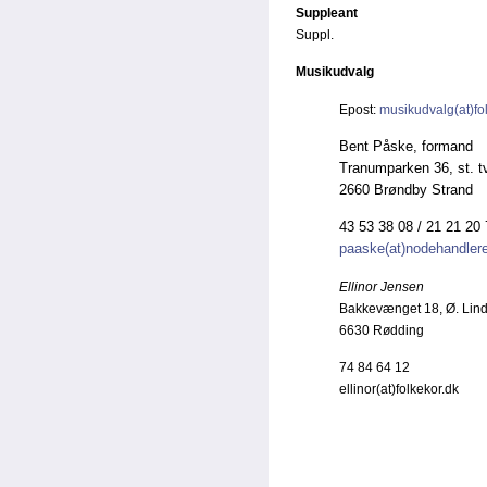
Suppleant
Suppl.
Musikudvalg
Epost:
musikudvalg(at)fo
Bent Påske, formand
Tranumparken 36, st. t
2660 Brøndby Strand
43 53 38 08 / 21 21 20
paaske(at)nodehandler
Ellinor Jensen
Bakkevænget 18, Ø. Lind
6630 Rødding
74 84 64 12
ellinor(at)folkekor.dk