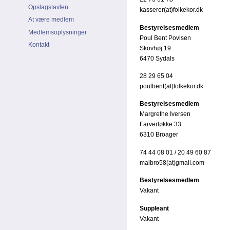
Opslagstavlen
kasserer(at)folkekor.dk
At være medlem
Bestyrelsesmedlem
Medlemsoplysninger
Poul Bent Povlsen
Kontakt
Skovhøj 19
6470 Sydals
28 29 65 04
poulbent(at)folkekor.dk
Bestyrelsesmedlem
Margrethe Iversen
Farverløkke 33
6310 Broager
74 44 08 01 / 20 49 60 87
maibro58(at)gmail.com
Bestyrelsesmedlem
Vakant
Suppleant
Vakant