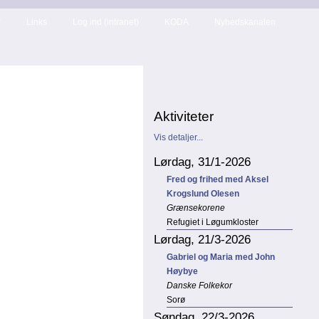
r
Links
Log ind (intranet)
KODA
Nyhedskanalen
Aktiviteter
Vis detaljer...
Lørdag, 31/1-2026
Fred og frihed med Aksel
Krogslund Olesen
Grænsekorene
Refugiet i Løgumkloster
Lørdag, 21/3-2026
Gabriel og Maria med John
Høybye
Danske Folkekor
Sorø
Søndag, 22/3-2026