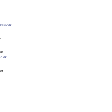
lkekor.dk
v.
 78
en.dk
et