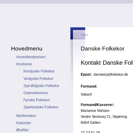
Hjem
Hovedmenu
Danske Folkekor
Hovedbestyrelsen
Kontakt Danske Fol
Kredsene
Nordjyske Folkekor
Epost:
danske(at)folkekor.dk
Vestjyske Folkekor
Syd-Østjyske Folkekor
Formand:
Grænsekorene
Vakant
Fynske Folkekor
Formand/Kasserer:
Sjællandske Folkekor
Marianne Nielsen
Medlemskor
Vestre Skolevej 21, Skjørring
8464 Galten
Kalender
Øvefiler
22 73 51 78